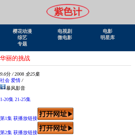
樱花动漫
电视剧
电影
综艺
微电影
明星库
专题
华丽的挑战
9.6
分
/
2008
全25集
社会
爱情
/
暴风影音
1-20集
21-25集
第1集 获播放链接
第2集 获播放链接