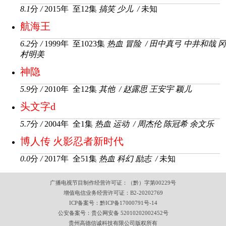
8.1
分
/
2015年 至12集
搞笑
少儿
/
未知
航海王
6.2
分
/
1999年 至1023集
热血
冒险
/
田中真弓
中井和哉
冈
村明美
神隐
5.9
分
/
2010年 全12集
其他
/
赵露思
王安宇
颖儿
头文字d
5.7
分
/
2004年 全1集
热血
运动
/
周杰伦
陈冠希
余文乐
博人传 火影忍者新时代
0.0
分
/
2017年 全51集
热血
科幻
励志
/
未知
广播电视节目制作经营许可证：（黔）字第00229号
增值电信业务经营许可证：B2-20202769
ICP备案号：
黔ICP备17000791号-14
公安备案号：
贵公网安备 52010202002452号
贵州高德信诚科技有限公司版权
所有