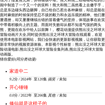
强为了报复熊兄弟，弄得狼狈不堪。熊大和熊二在嘻嘻哈哈的打
闹中制造了一个又一个的笑料！熊大和熊二虽然看上去傻乎乎，
总是东边碰头西边砸脚，自己给自己惹出各种麻烦，却总是能在
面对麻烦的时候保持坚忍不拔的毅力和永远乐观的精神。他们屡
屡遇挫，却又屡屡继续出错的冒着傻气的坚持，体现故事在欢笑
中带着积极向上的主题。而面对失败却从都不知道气馁的两头
熊，更能在欢乐中给人以鼓舞！。樱花动漫提供熊出没之环球大
冒险动画片大全,同时提供熊出没之环球大冒险在线观看，欢迎
使用本电影影视网站，我们会快速的更新影视视频，让你获取更
新非常快的视频资源体验。本影视个性标签：熊出没之环球大冒
险动漫电影,熊出没之环球大冒险全集列表,熊出没之环球大冒险
动画版。
猜你爱好
(同分类动漫)
家道中二
9.2
分
/
2024年 至120集
搞笑
/
未知
开心锤锤
0.0
分
/
2022年 至266集
其他
/
未知
修仙就是这样子的