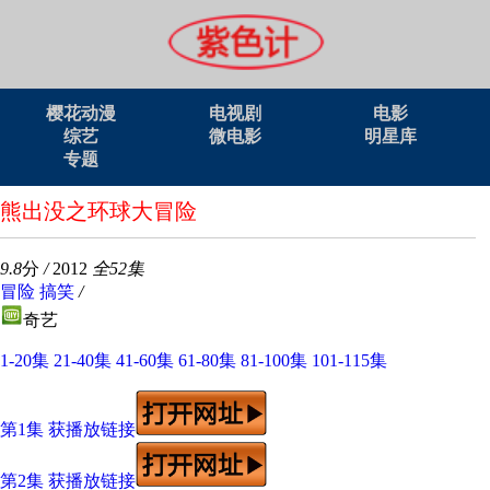
樱花动漫
电视剧
电影
综艺
微电影
明星库
专题
熊出没之环球大冒险
9.8
分
/
2012
全52集
冒险
搞笑
/
奇艺
1-20集
21-40集
41-60集
61-80集
81-100集
101-115集
第1集 获播放链接
第2集 获播放链接