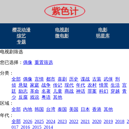
樱花动漫
电视剧
电影
综艺
微电影
明星库
专题
电视剧筛选
您已选择：
偶像
重置筛选
分类：
全部
偶像
言情
都市
喜剧
历史
谍战
古装
武侠
刑
侦
悬疑
家庭
战争
传记
现代
年代
农村
情景
生活
宫
廷
励志
革命
名著
儿童
商战
神话
罪案
科幻
穿越
青
少
反腐
戏说
粤语
其他
区域：
全部
内地
韩国
台湾
泰国
美国
日本
香港
其他
年代：
全部
2026
2025
2024
2023
2022
2021
2020
2019
2018
2
017
2016
2015
2014