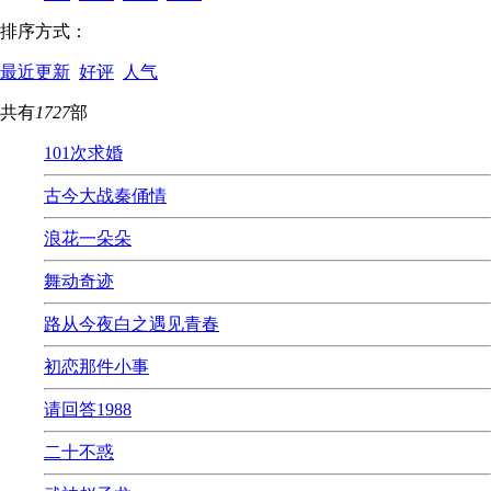
排序方式：
最近更新
好评
人气
共有
1727
部
101次求婚
古今大战秦俑情
浪花一朵朵
舞动奇迹
路从今夜白之遇见青春
初恋那件小事
请回答1988
二十不惑