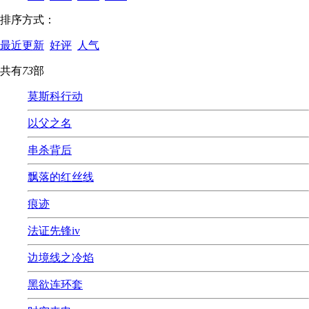
排序方式：
最近更新
好评
人气
共有
73
部
莫斯科行动
以父之名
串杀背后
飘落的红丝线
痕迹
法证先锋iv
边境线之冷焰
黑欲连环套