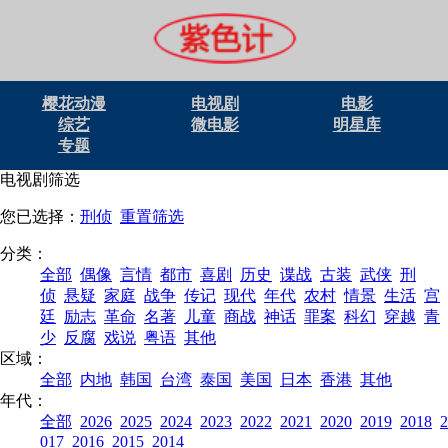
樱花动漫
电视剧
电影
综艺
微电影
明星库
专题
电视剧筛选
您已选择：
刑侦
重置筛选
分类：
全部
偶像
言情
都市
喜剧
历史
谍战
古装
武侠
刑
侦
悬疑
家庭
战争
传记
现代
年代
农村
情景
生活
宫
廷
励志
革命
名著
儿童
商战
神话
罪案
科幻
穿越
青
少
反腐
戏说
粤语
其他
区域：
全部
内地
韩国
台湾
泰国
美国
日本
香港
其他
年代：
全部
2026
2025
2024
2023
2022
2021
2020
2019
2018
2
017
2016
2015
2014