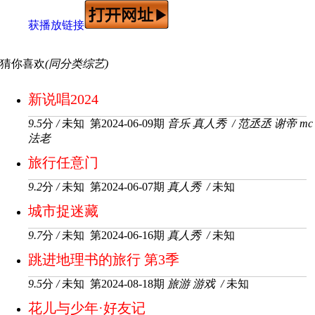
获播放链接
猜你喜欢
(同分类综艺)
新说唱2024
9.5
分
/
未知 第2024-06-09期
音乐
真人秀
/
范丞丞
谢帝
mc
法老
旅行任意门
9.2
分
/
未知 第2024-06-07期
真人秀
/
未知
城市捉迷藏
9.7
分
/
未知 第2024-06-16期
真人秀
/
未知
跳进地理书的旅行 第3季
9.5
分
/
未知 第2024-08-18期
旅游
游戏
/
未知
花儿与少年·好友记