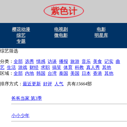
樱花动漫
电视剧
电影
综艺
微电影
明星库
专题
综艺筛选
分类：
全部
选秀
情感
访谈
播报
旅游
音乐
美食
记实
曲
艺
生活
游戏
财经
求职
搞笑
体育
科教
真人秀
其他
区域：
全部
内地
韩国
台湾
泰国
美国
日本
香港
其他
排序方式：
最近更新
好评
人气
共有
15664
部
爸爸当家 第3季
小小少年