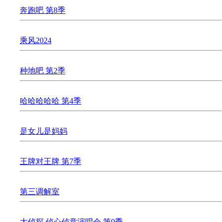
奔跑吧 第8季
乘风2024
种地吧 第2季
哈哈哈哈哈 第4季
是女儿是妈妈
王牌对王牌 第7季
第三调解室
大侦探 侦心侦意演唱会 第9季