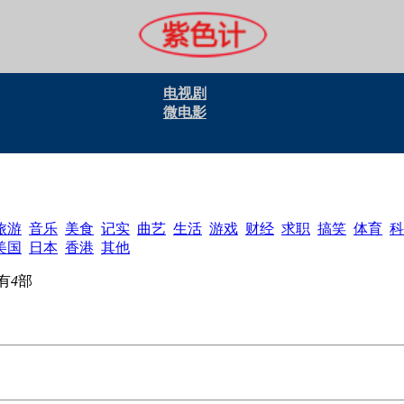
电视剧
微电影
旅游
音乐
美食
记实
曲艺
生活
游戏
财经
求职
搞笑
体育
科
美国
日本
香港
其他
有
4
部