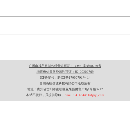
广播电视节目制作经营许可证：（黔）字第00229号
增值电信业务经营许可证：B2-20202769
ICP备案号：黔ICP备17000791号-14
贵州高德信诚科技有限公司版权
所有
地址：贵州省贵阳市南明区花果园财富广场1号楼3212
本站不侵权，只提供导航，
Email：416644915@qq.com