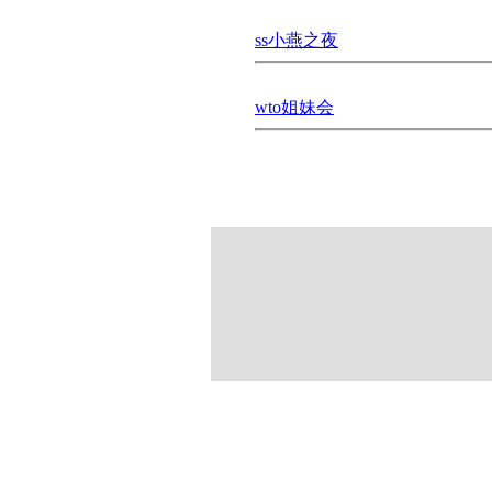
ss小燕之夜
wto姐妹会