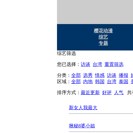
樱花动漫
综艺
专题
综艺筛选
您已选择：
访谈
台湾
重置筛选
分类：
全部
选秀
情感
访谈
播报
区域：
全部
内地
韩国
台湾
泰国
排序方式：
最近更新
好评
人气
共
新女人我最大
揪秘8婆小姐