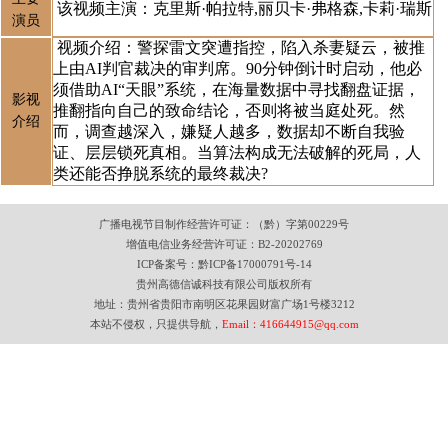
该视频主演：克里斯·帕拉特,丽贝卡·弗格森,卡莉·瑞斯
演员
视频介绍：警探雷文突遭指控，陷入杀妻疑云，被推
上由AI判官裁决的审判席。90分钟倒计时启动，他必
须借助AI“天眼”系统，在海量数据中寻找翻盘证据，
影视
推翻指向自己的致命结论，否则将被当庭处死。然
介绍
而，调查越深入，嫌疑人越多，数据却不断自我验
证、层层锁死真相。当算法构成无法破解的死局，人
类还能否挣脱系统的最终裁决?
广播电视节目制作经营许可证：（黔）字第00229号
增值电信业务经营许可证：B2-20202769
ICP备案号：黔ICP备17000791号-14
贵州高德信诚科技有限公司版权
所有
地址：贵州省
贵阳
市南明区花果园财富广场1号楼3212
本站不侵权，只提供导航，
Email：416644915@qq.com